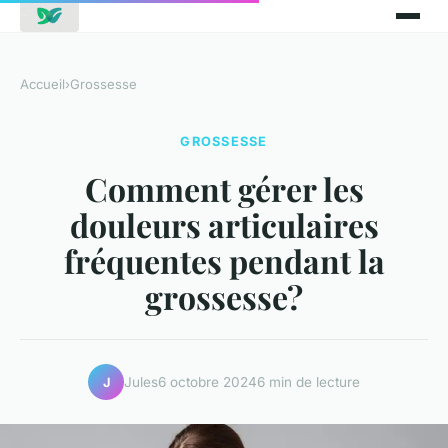
Accueil
›
Grossesse
GROSSESSE
Comment gérer les
douleurs articulaires
fréquentes pendant la
grossesse?
Jules
6 octobre 2024
6 min de lecture
J