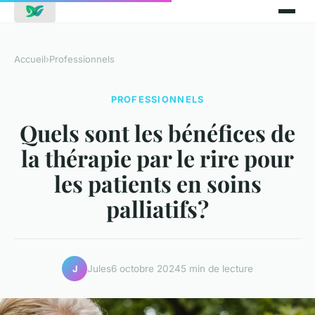
Accueil
›
Professionnels
PROFESSIONNELS
Quels sont les bénéfices de
la thérapie par le rire pour
les patients en soins
palliatifs?
Jules
6 octobre 2024
5 min de lecture
J