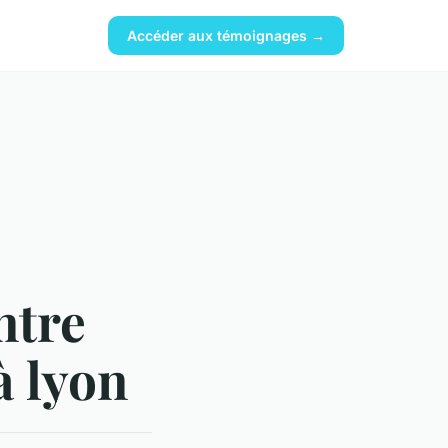
Accéder aux témoignages →
ntre
à lyon