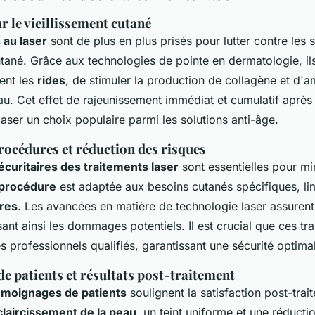
 le vieillissement cutané
 au laser
sont de plus en plus prisés pour lutter contre les 
utané. Grâce aux technologies de pointe en dermatologie, il
ent les
rides
, de stimuler la production de collagène et d'am
au. Cet effet de rajeunissement immédiat et cumulatif après
laser un choix populaire parmi les solutions anti-âge.
rocédures et réduction des risques
écuritaires des traitements laser
sont essentielles pour mi
procédure
est adaptée aux besoins cutanés spécifiques, limi
ires
. Les avancées en matière de technologie laser assurent
sant ainsi les dommages potentiels. Il est crucial que ces tr
s professionnels qualifiés, garantissant une sécurité optima
e patients et résultats post-traitement
émoignages de patients
soulignent la satisfaction post-trait
claircissement de la peau
, un teint uniforme et une réductio