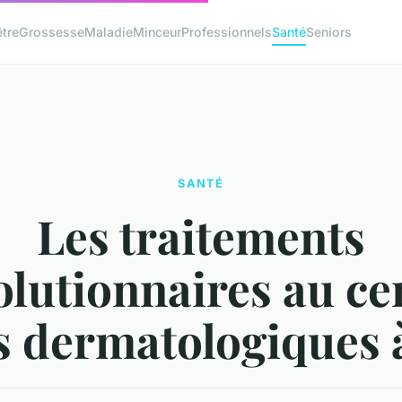
être
Grossesse
Maladie
Minceur
Professionnels
Santé
Seniors
SANTÉ
Les traitements
olutionnaires au ce
s dermatologiques 