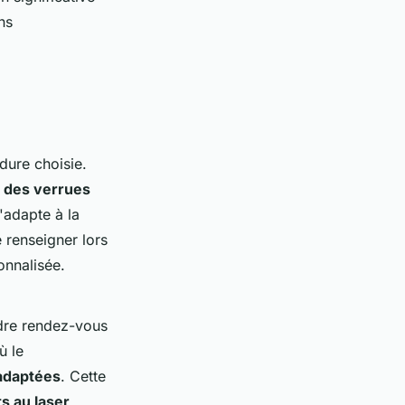
ns
dure choisie.
t des verrues
s'adapte à la
 renseigner lors
onnalisée.
ndre rendez-vous
ù le
 adaptées
. Cette
s au laser
,