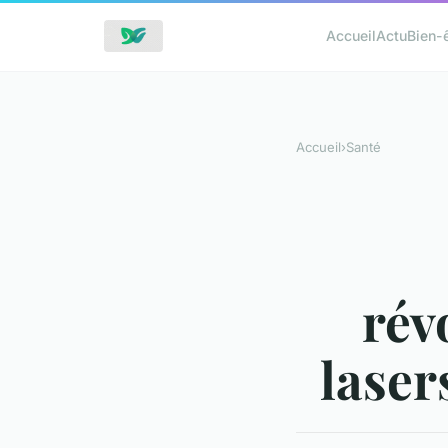
Accueil
Actu
Bien-
Accueil
›
Santé
rév
laser