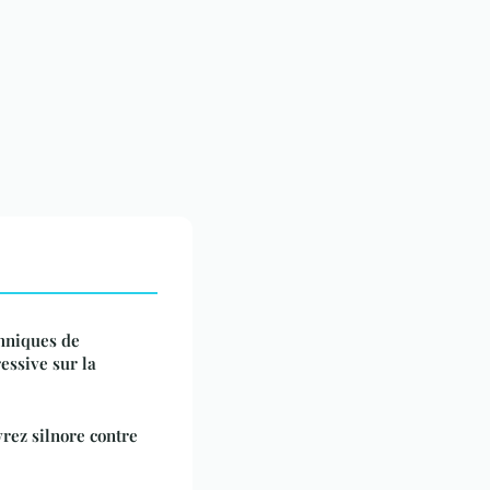
chniques de
essive sur la
rez silnore contre