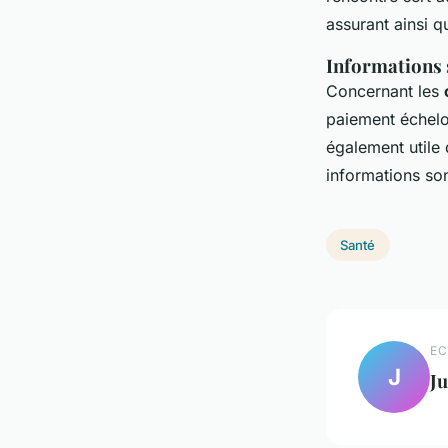
assurant ainsi q
Informations 
Concernant les
paiement échelon
également utile 
informations so
Santé
EC
J
Ju