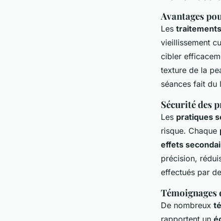
Avantages pour
Les
traitements
vieillissement c
cibler efficacem
texture de la pe
séances fait du 
Sécurité des p
Les
pratiques s
risque. Chaque
effets seconda
précision, rédui
effectués par de
Témoignages d
De nombreux
t
rapportent un
é