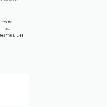
lités de
. Il est
des frais. Ces