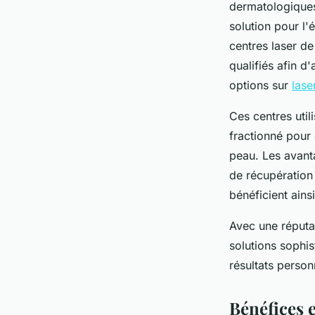
dermatologiques
solution pour l'
centres laser d
qualifiés afin d
options sur
las
Ces centres util
fractionné pour 
peau. Les avanta
de récupération 
bénéficient ains
Avec une réputa
solutions sophi
résultats personn
Bénéfices e