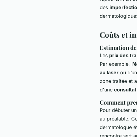
des
imperfecti
dermatologiques
Coûts et i
Estimation des
Les
prix des tr
Par exemple, l’
é
au laser
ou d’u
zone traitée et
d'une
consultat
Comment prend
Pour débuter u
au préalable. C
dermatologue év
rencontre sert a