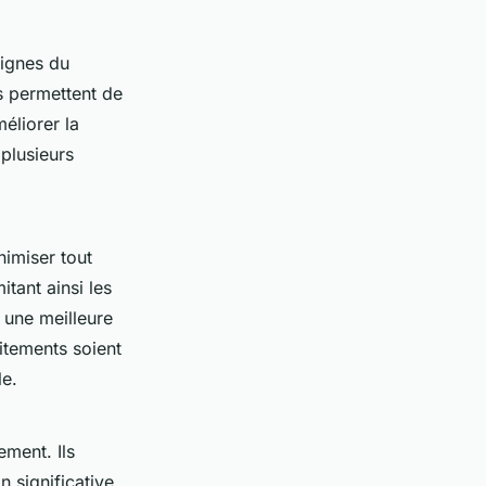
signes du
s permettent de
éliorer la
 plusieurs
nimiser tout
tant ainsi les
 une meilleure
aitements soient
le.
ement. Ils
n significative