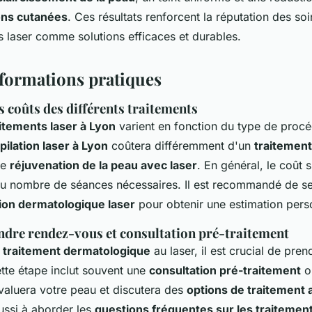
ons cutanées
. Ces résultats renforcent la réputation des soi
 laser comme solutions efficaces et durables.
nformations pratiques
 coûts des différents traitements
aitements laser à Lyon
varient en fonction du type de procé
pilation laser à Lyon
coûtera différemment d'un
traitemen
ne
réjuvenation de la peau avec laser
. En général, le coût 
 au nombre de séances nécessaires. Il est recommandé de se
ion dermatologique laser
pour obtenir une estimation pers
re rendez-vous et consultation pré-traitement
n
traitement dermatologique
au laser, il est crucial de pre
ette étape inclut souvent une
consultation pré-traitement
o
aluera votre peau et discutera des
options de traitement
ussi à aborder les
questions fréquentes sur les traitement